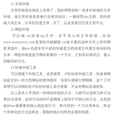
11.文库外链
文库外链现在很多人忽视了，我的博客就有一条多年前做的文库
外链，做文库外链先准备行业相关知识，一般推荐doc文档，将内容
插入纯文本，分享到百度文库，豆丁，以及道客巴巴等文库平台。
12.网盘外链
可以做.rar或者zip文件，名字加入纯文本链接，比如
www.xxxxxxxxx.com某某软件破解版.rar做大量的这种文件上传到网
盘资源中，做doc也是非常不错的关键是文档或者文件要含有你的纯
文本，网盘外链是提升网站权重的一个方法，之前亲自测试过。被人
忽略掉的方法。
13.快速外链工具
可以搜索下外链工具，这里推荐，卢松松的外链工具，快速将网
站提交到一些大型网站的查询缓存，实现引搜索引擎蜘蛛，这个工作
原理可以详细的在卢松松外链工具中查看，不会对网站造成危害。
以上是本人常用的一些增加外链的方法，大家可以选择几种方法
拿回去使用，这些方法绝对不是网络上那些不可执行的方法，当然想
做好seo最重要的核心就是执行力，将任何的一个方法简单化，将这
个简单化的方法流程化，狠狠的执行你终究会看到结果。