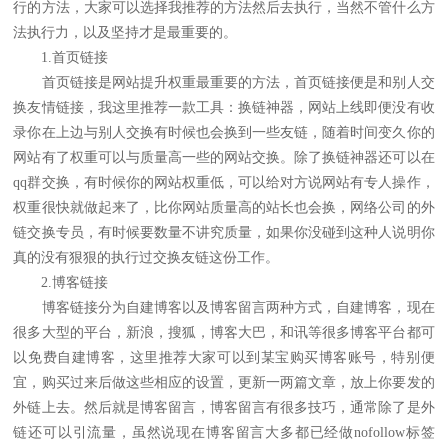
行的方法，大家可以选择我推荐的方法然后去执行，当然不管什么方
法执行力，以及坚持才是最重要的。
1.首页链接
首页链接是网站提升权重最重要的方法，首页链接便是和别人交
换友情链接，我这里推荐一款工具：换链神器，网站上线即便没有收
录你在上边与别人交换有时候也会换到一些友链，随着时间变久你的
网站有了权重可以与质量高一些的网站交换。除了换链神器还可以在
qq群交换，有时候你的网站权重低，可以给对方说网站有专人操作，
权重很快就做起来了，比你网站质量高的站长也会换，网络公司的外
链交换专员，有时候要数量不讲究质量，如果你没碰到这种人说明你
真的没有狠狠的执行过交换友链这份工作。
2.博客链接
博客链接分为自建博客以及博客留言两种方式，自建博客，现在
很多大型的平台，新浪，搜狐，博客大巴，和讯等很多博客平台都可
以免费自建博客，这里推荐大家可以到某宝购买博客账号，特别便
宜，购买过来后做这些相应的设置，更新一两篇文章，放上你要发的
外链上去。然后就是博客留言，博客留言有很多技巧，通常除了是外
链还可以引流量，虽然说现在博客留言大多都已经做nofollow标签