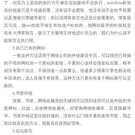
了，但实力上是你的执行力不够在去说服你不去执行，nofollow标签
后的链接只是不传递权重，没有说不会爬取，也没有说不会给予权重
以及搜索引擎建库索引，所以说博客留言也还是比较重要的。博客留
言引流，做seo的老手肯定有知道卢松松的，他网站最早的时候就是
在各大博客留言，吸引了大量博主对他进行关注的，我们为什么就不
能留言去执行呢。
3.自己已有的网站
一般这种方法适用于网络公司的外链建设专员，可以找些已经做
的不错的网站加一个新站的友链，不要担心这样会拖老站后腿，根本
就没有那个说法，不就传递一点权重么，传递多少搜索引擎也都会给
补回来的，送人玫瑰手有留香。这种方法只要你有多个网站都可以交
换的。
4.书签外链
搜索，书签，网络收藏类的关键词可以找到这些可以发外链的书
签网站，比如，乐收网络收藏夹，好望角网络收藏夹，百度搜藏等
等。书签外链还是比较好做的，没有什么门楷大量的发布书签，我之
前比较喜欢的方法，我最喜欢使用好望角。
5.论坛留言