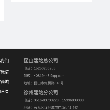
昆山建站总公司
我们
电话：15250286283
方微信
邮箱：40819446@qq.com
方商城
地址：昆山市虹桥路318号
网首页
徐州建站分公司
电话：0516-83703228 15396839088
地址：云龙区绿地城市广场loft1-9楼