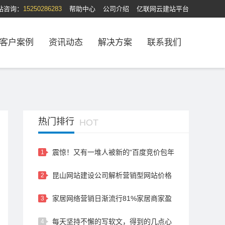
站咨询：
15250286283
帮助中心
公司介绍
亿联网云建站平台
客户案例
资讯动态
解决方案
联系我们
热门排行
HOT
震惊！又有一堆人被新的“百度竞价包年
1
骗局”骗倒了，大家要警惕…
昆山网站建设公司解析营销型网站价格
2
比普通网站贵的原因！
家居网络营销日渐流行81%家居商家盈
3
利
每天坚持不懈的写软文，得到的几点心
4