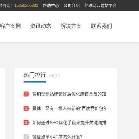
站咨询：
15250286283
帮助中心
公司介绍
亿联网云建站平台
客户案例
资讯动态
解决方案
联系我们
热门排行
HOT
营销型网站建设好后优化应该具备的知
1
识和技巧
震惊！又有一堆人被新的“百度竞价包年
2
骗局”骗倒了，大家要警惕…
如何通过SEO优化手段来提升关键词排
3
名？
微信点单小程序怎么开发？
4