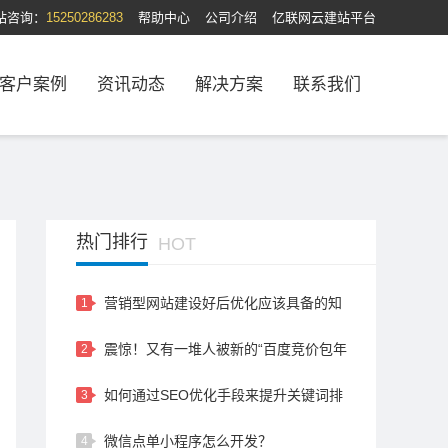
站咨询：
15250286283
帮助中心
公司介绍
亿联网云建站平台
客户案例
资讯动态
解决方案
联系我们
热门排行
HOT
营销型网站建设好后优化应该具备的知
1
识和技巧
震惊！又有一堆人被新的“百度竞价包年
2
骗局”骗倒了，大家要警惕…
如何通过SEO优化手段来提升关键词排
3
名？
微信点单小程序怎么开发？
4