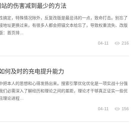
网站的伤害减到最少的方法
性搞定，特殊情况除外，反复改版是最忌讳的一点，致命打击。别忘了
接地址更换过来，有很多人都会把锚文本给忘了，导致权重流失、改版
版：首页排…
04-11
216
术如何及时的充电提升能力
中把本人的思想和心得发扬出来。搜索引擎优化优化是一项实战十分强
我们必需深入了解经历和理论之间的差距，理论才干够真正证实一些优
且理论进程…
04-11
156