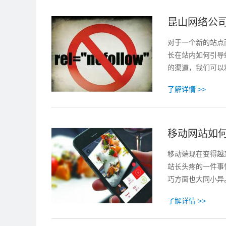
昆山网络公司告
对于一个新的站点
长在站内如何引导蜘
的渠道，我们可以
了解详情 >>
移动网站如
移动端现在变得越
站长头疼的一件事
巧方面也大同小异
了解详情 >>